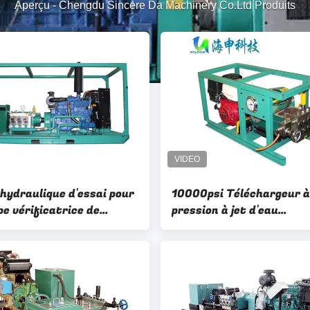
Aperçu
-
Chengdu Sincere Da Machinery Co.Ltd Produits
hydraulique d'essai pour
10000psi Téléchargeur à
e vérificatrice de
pression à jet d'eau
on 900bar d'essai
purificateur d'eau Blast
lique d'oléoducs
pipelines pétroliers