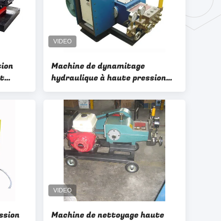
tion
Machine de dynamitage
et
hydraulique à haute pression
e
utilisée pour l&#39;élimination
de la rouille des navires
t de
ssion
Machine de nettoyage haute