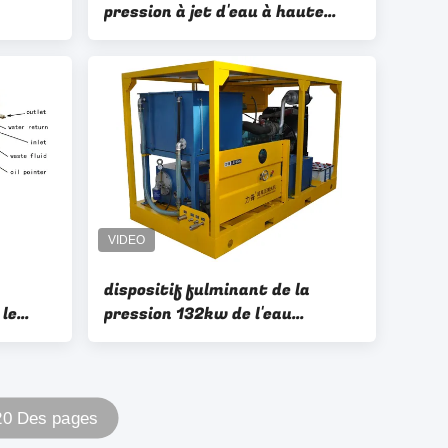
pression à jet d'eau à haute
000psi
pression
dispositif fulminant de la
 le
pression 132kw de l'eau
0000psi
industrielle diesel du joint
1000bar
 20 Des pages