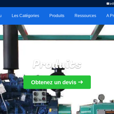
in
u
Les Catégories
Produits
Ressources
Produits
Obtenez un devis