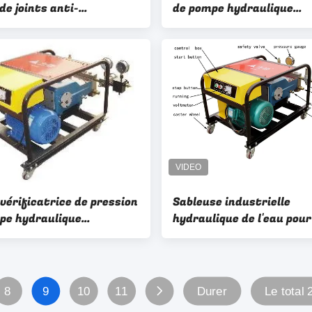
de joints anti-
de pompe hydraulique
rants de pression pour
électrique d'essai de 15
x d'égout et la boue
75kw pour des tuyaux
vérificatrice de pression
Sableuse industrielle
pe hydraulique
hydraulique de l'eau pour
ique de l'essai 3DY600/40
dérouillage de bateau 1
es soupapes de sûreté
e COUP DE POING
8
9
10
11
Durer
Le total