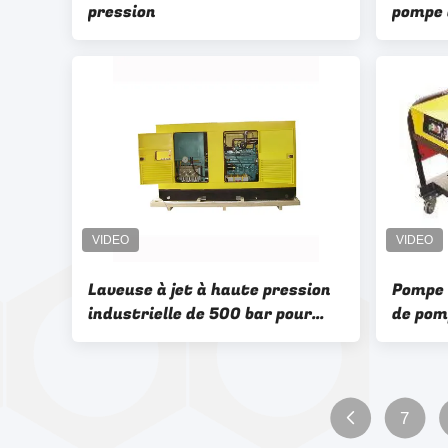
pression
pompe 
déflag
les eau
Laveuse à jet à haute pression
Pompe 
industrielle de 500 bar pour
de pom
l'élimination de la peinture
électr
pour d
pour l
7