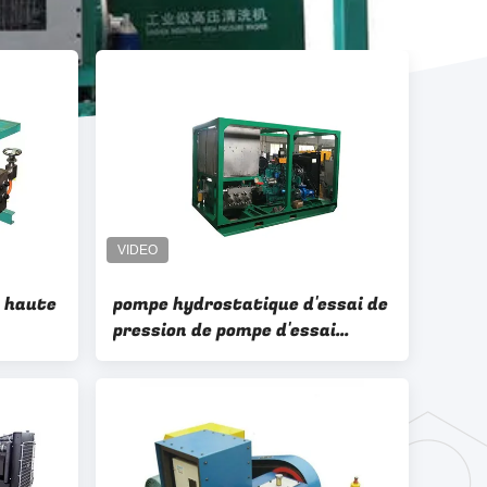
 haute
pompe hydrostatique d'essai de
pression de pompe d'essai
er pour
d'essayeur à haute pression de
la pompe 55kw