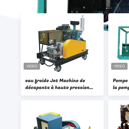
eau froide Jet Machine de
Pompe 
décapants à haute pression
la pomp
industriels de 15kw 1000bar
pressi
hydrau