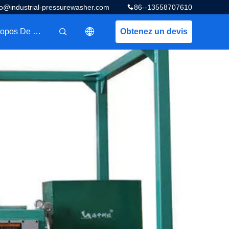
fo@industrial-pressurewasher.com
86--13558707610
A Propos De Nous
Obtenez un devis
描述