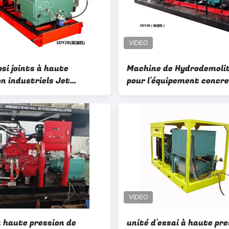
si joints à haute
Machine de Hydrodemoli
on industriels Jet
pour l'équipement concr
ng Machine hydraulique
15000psi de soufflage d
démolition d'énergie
hydraulique d'enlèvemen
ciment
à haute pression de
unité d'essai à haute pre