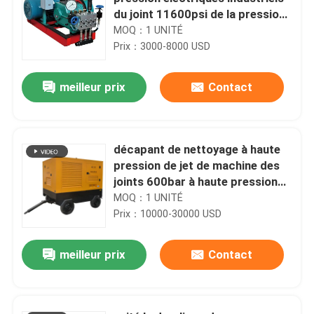
du joint 11600psi de la pression
22kw
MOQ：1 UNITÉ
Prix：3000-8000 USD
meilleur prix
Contact
décapant de nettoyage à haute
pression de jet de machine des
joints 600bar à haute pression
industriels
MOQ：1 UNITÉ
Prix：10000-30000 USD
meilleur prix
Contact