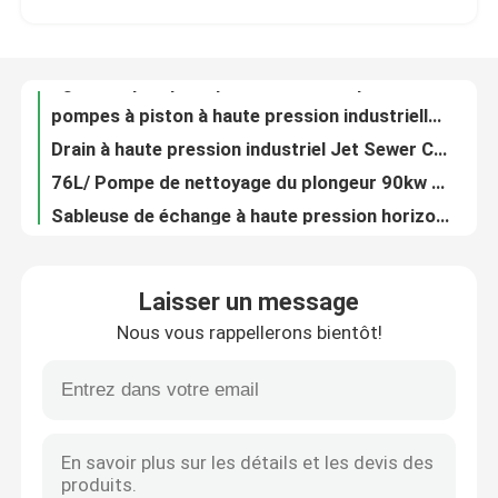
pompes à piston à haute pression industrielles de l'eau froide 300bar pour des champs de raffinerie
Drain à haute pression industriel Jet Sewer Cleaning Machine de tube de tuyau de pompe à plongeur d'OIN
Visite de l'usine
76L/ Pompe de nettoyage du plongeur 90kw à eau de pompe de nettoyage au jet à haute pression minimum de l'eau
Sableuse de échange à haute pression horizontale de l'eau de la barre 90kw de la pompe à plongeur 550
Contrôle de la qualité
Le béton à haute pression de sableuse de l'eau de pompe à plongeur d'anti de corrosion peinture de rouille enlèvent
commande de moteur diesel de joint de pression de jet d'eau de machine de sableuse de l'eau de la barre 30kw 1000
Nous contacter
Élimination extérieure de soufflage hydraulique de Jet Hydro Blaster For Rust de l'eau d'équipement
pompe de soufflage hydraulique Jet Drain Cleaning Machine de Hydroblasting de l'équipement 55kw
Nouvelles
90 kW équipement hydraulique pour le nettoyage industriel des jets d'eau
Laisser un message
Barre ultra à haute pression industrielle de la machine 1000 de Hydroblasting pour l'élimination de rouille
Nous vous rappellerons bientôt!
sableuses hydrauliques de l'eau du moteur diesel 132kw de machine à haute pression de nettoyage au jet
Pompe hydraulique électrique d'essai
pompe élévatoire à haute pression d'eau de mer d'unité de nettoyage au jet de l'eau d'unité de la pompe 20000psi en mer
ZONE ATEX 2 Unité de pompe à haute pression Pompes à jet d'eau en mer
Joints à haute pression industriels
Unité à haute pression de pompe d'unité de nettoyage au jet de l'eau de la zone 2 400L/Min 140bar pour le nettoyage en mer
Laveuse à pression résistante aux explosions pour le nettoyage des pipelines de champs pétrolifères
Décapants à haute pression industriels