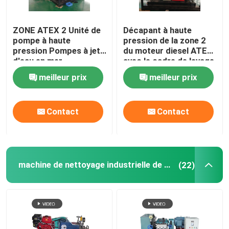
ZONE ATEX 2 Unité de
Décapant à haute
pompe à haute
pression de la zone 2
pression Pompes à jet
du moteur diesel ATEX
d'eau en mer
avec le cadre de levage
de DNV anti-déflagrant
meilleur prix
meilleur prix
Contact
Contact
machine de nettoyage industrielle de jet d'eau
(22)