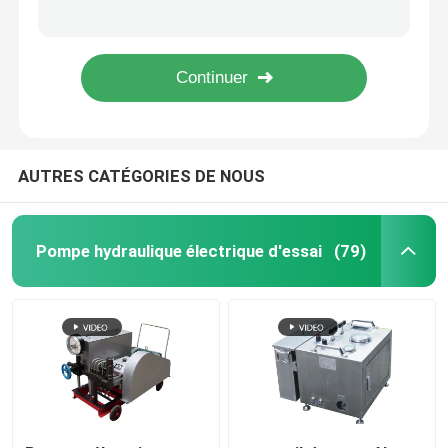
20000psi Antidéflagrant Nettoyeur Haute Pression Zone 2 Jet D'eau Haute Pression
Cadre de levage de Jet Pump With DNV de l'eau de haute pression de la zone 2 d'ATEX anti-déflagrant
Unité à haute pression de pompe
100 machine à laver à haute pression de voiture de la barre 2.2KW pour la commande de moteur électrique de véhicule
joint à haute pression de la voiture 110bar 220V commercial à 240V 2.2KW pour le nettoyage
machine de nettoyage industrielle de jet d'eau
AUTRES CATÉGORIES DE NOUS
Équipement de soufflage hydraulique
Pompe d'essai de pression de canalisation
Pompe hydraulique électrique d'essai
(79)
Machine à laver à haute pression de voiture
L'eau à haute pression Jet Pumps
Dispositif fulminant de l'eau