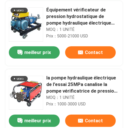
Équipement vérificateur de
pression hydrostatique de
pompe hydraulique électrique
d'essai anti-déflagrant
MOQ：1 UNITÉ
Prix：5000-21000 USD
meilleur prix
Contact
la pompe hydraulique électrique
de l'essai 25MPa canalise la
À la maison
pompe vérificatrice de pression
1000L/H
MOQ：1 UNITÉ
Prix：1000-3000 USD
Produits
meilleur prix
Contact
Égout de pompe triple ultra à haute pression d'UHP et pompe hydrauliques de Jetter de drain
À propos de nous