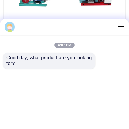
Machines industrielles
Machine à haute
de nettoyage à jet
pression de nettoyage
d'eau Équipement pour
au jet de l'égout
les échangeurs de
ISO9001 pour le
chaleur
nettoyage de coque de
4:07 PM
meilleur prix
meilleur prix
bateau de rouille
Good day, what product are you looking 
for?
Contact
Contact
Regardez plus
Aperçu
Au sujet de
Contactez-
Desktop
nous
nous
Site
Plan du site
Politique de confidentialité