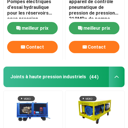
Pompes électriques
appareil de contrôle
d'essai hydraulique
pneumatique de
pour les réservoirs
pression de pression
Machine industrielle de brouillard
sous pression
210MPa de pompe
pneumatique d'essai
meilleur prix
meilleur prix
pour l'huile Pipoelines
Accessoires à haute pression de joint
Contact
Contact
Pompe à plongeur à haute pression
Joints à haute pression industriels
(44)