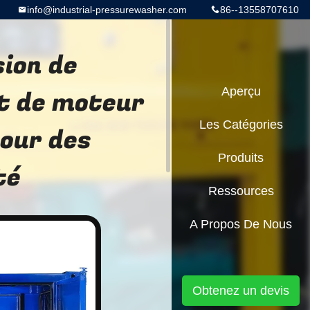
info@industrial-pressurewasher.com
86--13558707610
sion de
t de moteur
Aperçu
Les Catégories
our des
Produits
té
Ressources
A Propos De Nous
Obtenez un devis