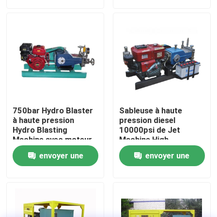
demande
demande
Visite de l'usine
Contrôle de la qualité
Nous contacter
750bar Hydro Blaster
Sableuse à haute
Nouvelles
à haute pression
pression diesel
Hydro Blasting
10000psi de Jet
Machine avec moteur
Machine High
diesel
Pressure Hydro de
Pompe hydraulique électrique d'essai
envoyer une
envoyer une
l'eau
demande
demande
Joints à haute pression industriels
Décapants à haute pression industriels