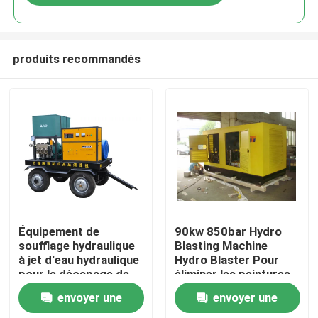
produits recommandés
À la maison
Équipement de
90kw 850bar Hydro
soufflage hydraulique
Blasting Machine
à jet d'eau hydraulique
Hydro Blaster Pour
Produits
pour le décapage de
éliminer les peintures
surface
rouillées
envoyer une
envoyer une
À propos de nous