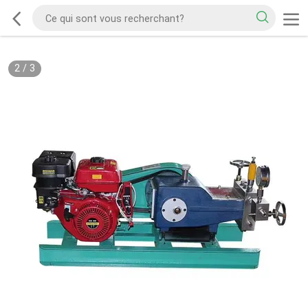
2
/
3