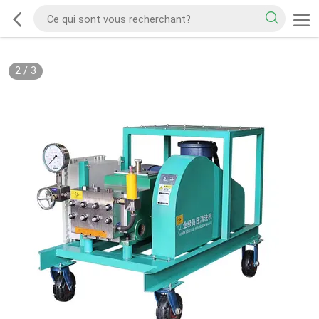
2
/
3