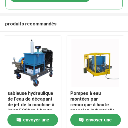
produits recommandés
À la maison
sableuse hydraulique
Pompes à eau
de l'eau de décapant
montées par
de jet de la machine à
remorque à haute
Produits
laver 500bar à haute
pression industrielle
pression industrielle
de pression des joints
envoyer une
envoyer une
90kw
À propos de nous