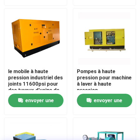
demande
demande
Visite de l'usine
Contrôle de la qualité
Nous contacter
le mobile à haute
Pompes à haute
Nouvelles
pression industriel des
pression pour machine
joints 11600psi pour
à laver à haute
des tuyaux d'usine de
pression
l'électricité nettoient
Pompe hydraulique électrique d'essai
envoyer une
envoyer une
demande
demande
Joints à haute pression industriels
Décapants à haute pression industriels