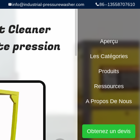
info@industrial-pressurewasher.com
86--13558707610
et Cleaner
te pression
Aperçu
Les Catégories
Produits
Ressources
A Propos De Nous
Obtenez un devis