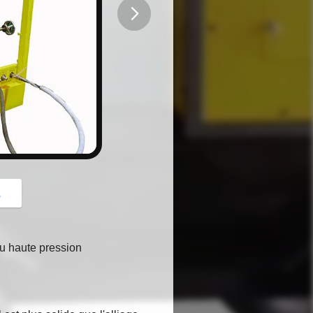
button
z
au haute pression